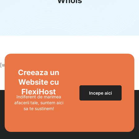
Whois
[wpdomainwhois]
Creeaza un
Website cu
FlexiHost
Incepe aici
Indiferent de marimea
afacerii tale, suntem aici
sa te sustinem!