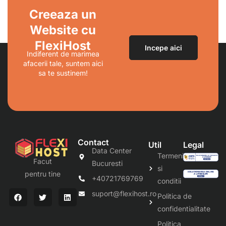
Creeaza un
Website cu
FlexiHost
Incepe aici
Indiferent de marimea
afacerii tale, suntem aici
sa te sustinem!
Contact
Util
Legal
Data Center
Termeni
Facut
Bucuresti
si
pentru tine
+40721769769
conditii
suport@flexihost.ro
Politica de
confidentialitate
Politica